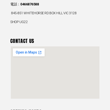
電話：
0466876588
845-851 WHITEHORSE RD BOX HILL VIC 3128
SHOP UG22
CONTACT US