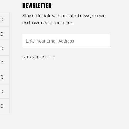
NEWSLETTER
Stay up to date with our latest news, receive
0
exclusive deals, and more.
0
Enter
Your
0
Email
SUBSCRIBE ⟶
Address
0
0
0
0