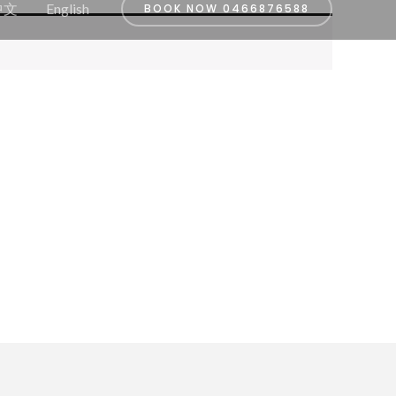
中文
English
BOOK NOW 0466876588