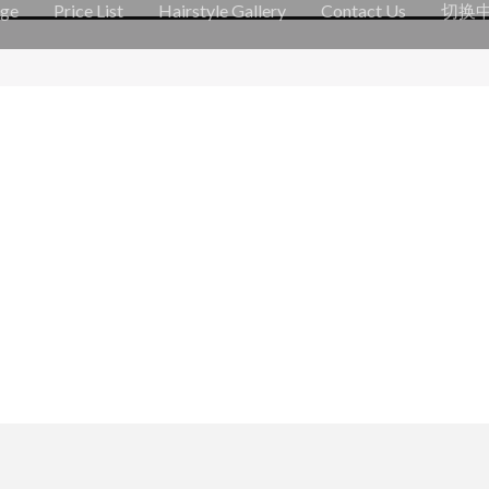
ge
Price List
Hairstyle Gallery
Contact Us
切换