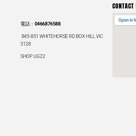
CONTACT 
電話：
0466876588
845-851 WHITEHORSE RD BOX HILL VIC
3128
SHOP UG22